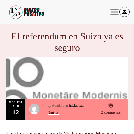
El referendum en Suiza ya es
seguro
NOVEM
by
Admin
// in
Iniciativas
,
BER
12
2
comments
Noticias
Nuestros amigos suizos de Modernisation Monetaire